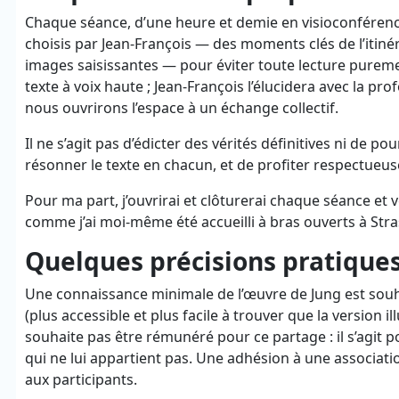
Chaque séance, d’une heure et demie en visioconférence
choisis par Jean-François — des moments clés de l’itiné
images saisissantes — pour éviter toute lecture puremen
texte à voix haute ; Jean-François l’élucidera avec la pro
nous ouvrirons l’espace à un échange collectif.
Il ne s’agit pas d’édicter des vérités définitives ni de po
résonner le texte en chacun, et de profiter respectueu
Pour ma part, j’ouvrirai et clôturerai chaque séance et v
comme j’ai moi-même été accueilli à bras ouverts à Stra
Quelques précisions pratique
Une connaissance minimale de l’œuvre de Jung est souhai
(plus accessible et plus facile à trouver que la version 
souhaite pas être rémunéré pour ce partage : il s’agit p
qui ne lui appartient pas. Une adhésion à une associati
aux participants.