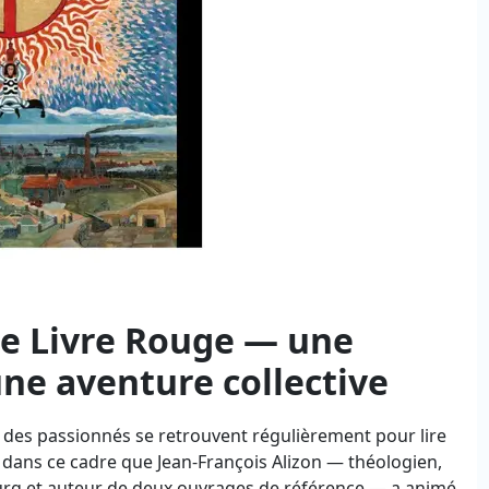
le Livre Rouge — une
une aventure collective
, des passionnés se retrouvent régulièrement pour lire
t dans ce cadre que Jean-François Alizon — théologien,
ourg et auteur de deux ouvrages de référence — a animé