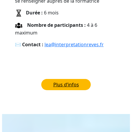
se renseigner auprès de la formatrice
Durée :
6 mois
Nombre de participants :
4 à 6
maximum
✉︎
Contact :
lea@interpretationreves.fr
Plus d’infos