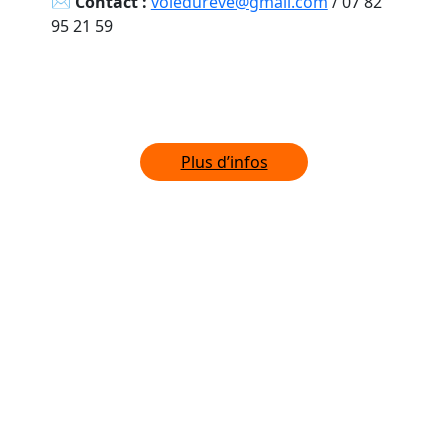
✉︎
Contact :
voiedureve@gmail.com
/ 07 82
95 21 59
Plus d’infos