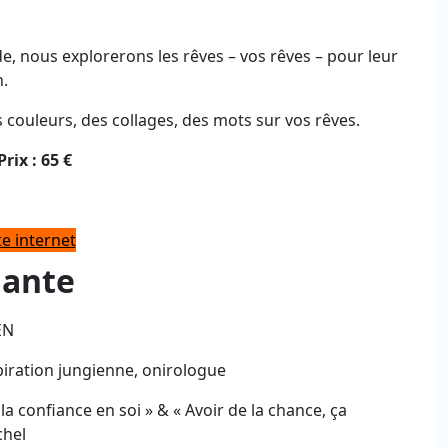
 nous explorerons les rêves – vos rêves – pour leur
n.
s couleurs, des collages, des mots sur vos rêves.
ix : 65 €
ite internet
nante
EN
piration jungienne, onirologue
a confiance en soi » & « Avoir de la chance, ça
chel