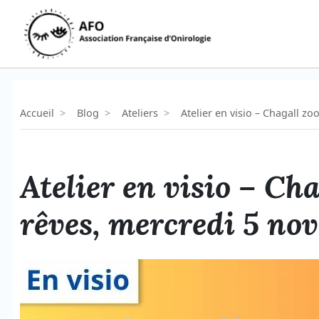
Aller
au
contenu
Accueil
>
Blog
>
Ateliers
>
Atelier en visio – Chagall 
Atelier en visio – Ch
rêves, mercredi 5 n